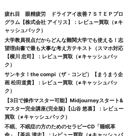
疲れ目 眼精疲労 ドライアイ改善７ＳＴＥＰプロ
グラム【株式会社 アイリス】：レビュー買取（≠キ
ャッシュバック）
大学教員視点だからどんな難関大学でも使える！志
望理由書で最も大事な考え方テキスト（スマホ対応
【横川 忠司】：レビュー買取（≠キャッシュバッ
ク）
サンキタ！the compi（ザ・コンピ）【まうまう企
画 松田道貴】：レビュー買取（≠キャッシュバッ
ク）
【3日で操作マスター可能】Midjourneyスタート&
マスター完全講座(完全版)【山谷 悠喜】：レビュー
買取（≠キャッシュバック）
不眠、不眠症の方のためのセラピーCD「睡眠革
命」【茶谷 清志】：レビュー買取（≠キャッシュバ