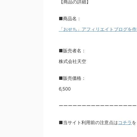
【商品の詳細】
■商品名：
「おせち」アフィリエイトブログを作
■販売者名：
株式会社天空
■販売価格：
6,500
ーーーーーーーーーーーーーーーーー
■当サイト利用前の注意点は
コチラ
を