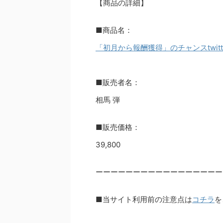
【商品の詳細】
■商品名：
「初月から報酬獲得」のチャンスtwit
■販売者名：
相馬 弾
■販売価格：
39,800
ーーーーーーーーーーーーーーーーー
■当サイト利用前の注意点は
コチラ
を