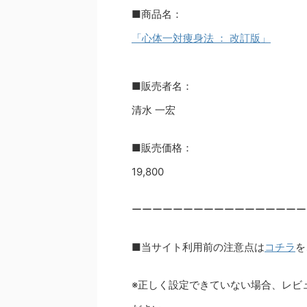
■商品名：
「心体一対痩身法 ： 改訂版」
■販売者名：
清水 一宏
■販売価格：
19,800
ーーーーーーーーーーーーーーーーー
■当サイト利用前の注意点は
コチラ
を
※正しく設定できていない場合、レビ