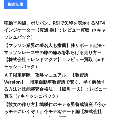
関連記事
移動平均線、ボリバン、RSIで矢印を表示するMT4
インジケーター【渡邊 崇】：レビュー買取（≠キャ
ッシュバック）
【マラソン業界の著名人も推薦】膝サポート走法～
マラソンレース中の膝の痛みを和らげる走り方～
【株式会社トレンドアクア】：レビュー買取（≠キ
ャッシュバック）
ＡＴ限定解除 攻略マニュアル 【教習所
Version】 指定自動車教習所で安く、早く解除す
る方法と技能審査合格法！【細川 一夫】：レビュー
買取（≠キャッシュバック）
【彼女の作り方】城咲仁のモテる男養成講座『今か
らモテにいくぞ！』今モテ3/デート編【株式会社