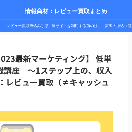
情報商材：レビュー買取まとめ
レビュー買取申込み手順
当サイトを利用する前の注
実際の振込（証
（手順２以降）
意点
023最新マーケティング】 低単
礎講座 〜1ステップ上の、収入
】：レビュー買取（≠キャッシュ