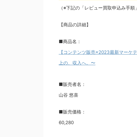
（※下記の「レビュー買取申込み手順
【商品の詳細】
■商品名：
【コンテンツ販売×2023最新マーケ
上の、収入へ。〜
■販売者名：
山谷 悠喜
■販売価格：
60,280