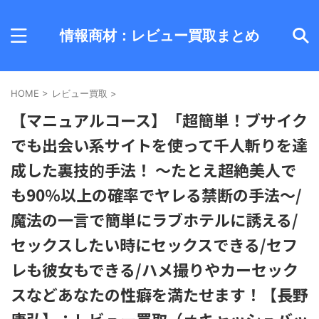
情報商材：レビュー買取まとめ
HOME
>
レビュー買取
>
【マニュアルコース】「超簡単！ブサイク
でも出会い系サイトを使って千人斬りを達
成した裏技的手法！ ～たとえ超絶美人で
も90％以上の確率でヤレる禁断の手法～/
魔法の一言で簡単にラブホテルに誘える/
セックスしたい時にセックスできる/セフ
レも彼女もできる/ハメ撮りやカーセック
スなどあなたの性癖を満たせます！【長野