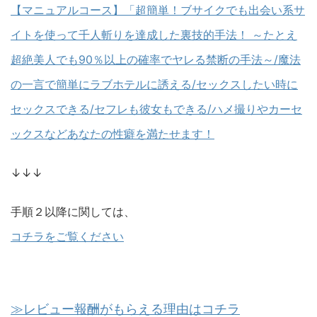
【マニュアルコース】「超簡単！ブサイクでも出会い系サ
イトを使って千人斬りを達成した裏技的手法！ ～たとえ
超絶美人でも90％以上の確率でヤレる禁断の手法～/魔法
の一言で簡単にラブホテルに誘える/セックスしたい時に
セックスできる/セフレも彼女もできる/ハメ撮りやカーセ
ックスなどあなたの性癖を満たせます！
↓↓↓
手順２以降に関しては、
コチラをご覧ください
≫レビュー報酬がもらえる理由はコチラ