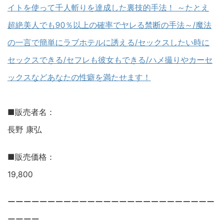
イトを使って千人斬りを達成した裏技的手法！ ～たとえ
超絶美人でも90％以上の確率でヤレる禁断の手法～/魔法
の一言で簡単にラブホテルに誘える/セックスしたい時に
セックスできる/セフレも彼女もできる/ハメ撮りやカーセ
ックスなどあなたの性癖を満たせます！
■販売者名：
長野 康弘
■販売価格：
19,800
ーーーーーーーーーーーーーーーーーーーーーーーーーー
ーーーー