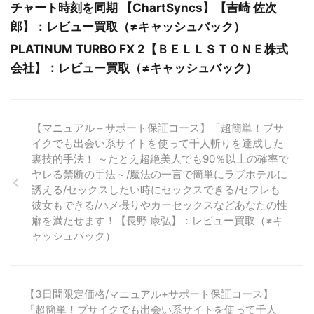
チャート時刻を同期 【ChartSyncs】【吉崎 佐次
郎】：レビュー買取（≠キャッシュバック）
PLATINUM TURBO FX 2【ＢＥＬＬＳＴＯＮＥ株式
会社】：レビュー買取（≠キャッシュバック）
【マニュアル＋サポート保証コース】「超簡単！ブサ
イクでも出会い系サイトを使って千人斬りを達成した
裏技的手法！ ～たとえ超絶美人でも90％以上の確率で
ヤレる禁断の手法～/魔法の一言で簡単にラブホテルに
誘える/セックスしたい時にセックスできる/セフレも
彼女もできる/ハメ撮りやカーセックスなどあなたの性
癖を満たせます！【長野 康弘】：レビュー買取（≠キ
ャッシュバック）
【3日間限定価格/マニュアル+サポート保証コース】
「超簡単！ブサイクでも出会い系サイトを使って千人