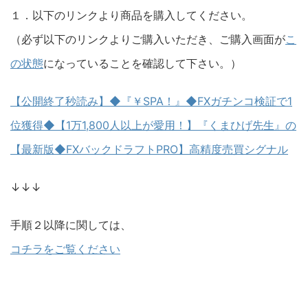
１．以下のリンクより商品を購入してください。
（必ず以下のリンクよりご購入いただき、ご購入画面が
こ
の状態
になっていることを確認して下さい。）
【公開終了秒読み】◆『￥SPA！』◆FXガチンコ検証で1
位獲得◆【1万1,800人以上が愛用！】『くまひげ先生』の
【最新版◆FXバックドラフトPRO】高精度売買シグナル
↓↓↓
手順２以降に関しては、
コチラをご覧ください