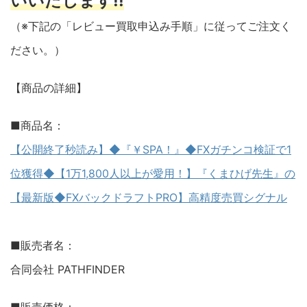
いいたします!!
（※下記の「レビュー買取申込み手順」に従ってご注文く
ださい。）
【商品の詳細】
■商品名：
【公開終了秒読み】◆『￥SPA！』◆FXガチンコ検証で1
位獲得◆【1万1,800人以上が愛用！】『くまひげ先生』の
【最新版◆FXバックドラフトPRO】高精度売買シグナル
■販売者名：
合同会社 PATHFINDER