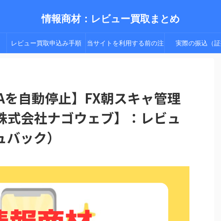
情報商材：レビュー買取まとめ
レビュー買取申込み手順
当サイトを利用する前の注
実際の振込（証
（手順２以降）
意点
EAを自動停止】FX朝スキャ管理
【株式会社ナゴウェブ】：レビュ
ュバック）