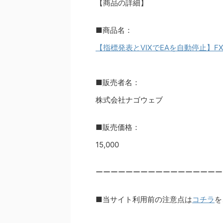
【商品の詳細】
■商品名：
【指標発表とVIXでEAを自動停止】F
■販売者名：
株式会社ナゴウェブ
■販売価格：
15,000
ーーーーーーーーーーーーーーーーー
■当サイト利用前の注意点は
コチラ
を