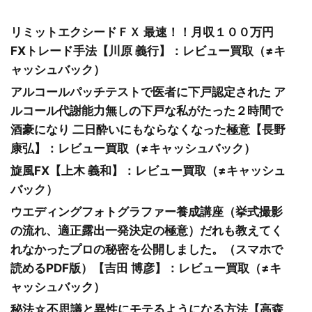
リミットエクシードＦＸ 最速！！月収１００万円
FXトレード手法【川原 義行】：レビュー買取（≠キ
ャッシュバック）
アルコールパッチテストで医者に下戸認定された ア
ルコール代謝能力無しの下戸な私がたった２時間で
酒豪になり 二日酔いにもならなくなった極意【長野
康弘】：レビュー買取（≠キャッシュバック）
旋風FX【上木 義和】：レビュー買取（≠キャッシュ
バック）
ウエディングフォトグラファー養成講座（挙式撮影
の流れ、適正露出一発決定の極意）だれも教えてく
れなかったプロの秘密を公開しました。（スマホで
読めるPDF版）【吉田 博彦】：レビュー買取（≠キ
ャッシュバック）
秘法☆不思議と異性にモテるようになる方法【高森