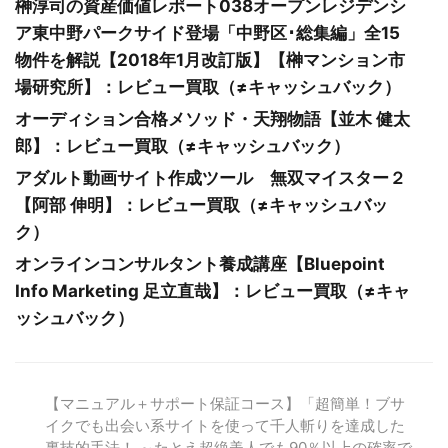
榊淳司の資産価値レポート038オープンレジデンシ
ア東中野パークサイド登場「中野区･総集編」全15
物件を解説【2018年1月改訂版】【榊マンション市
場研究所】：レビュー買取（≠キャッシュバック）
オーディション合格メソッド・天翔物語【並木 健太
郎】：レビュー買取（≠キャッシュバック）
アダルト動画サイト作成ツール 無双マイスター２
【阿部 伸明】：レビュー買取（≠キャッシュバッ
ク）
オンラインコンサルタント養成講座【Bluepoint
Info Marketing 足立直哉】：レビュー買取（≠キャ
ッシュバック）
【マニュアル＋サポート保証コース】「超簡単！ブサ
イクでも出会い系サイトを使って千人斬りを達成した
裏技的手法！ ～たとえ超絶美人でも90％以上の確率で