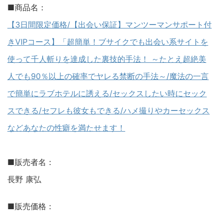
■商品名：
【3日間限定価格/【出会い保証】マンツーマンサポート付
きVIPコース】「超簡単！ブサイクでも出会い系サイトを
使って千人斬りを達成した裏技的手法！ ～たとえ超絶美
人でも90％以上の確率でヤレる禁断の手法～/魔法の一言
で簡単にラブホテルに誘える/セックスしたい時にセック
スできる/セフレも彼女もできる/ハメ撮りやカーセックス
などあなたの性癖を満たせます！
■販売者名：
長野 康弘
■販売価格：