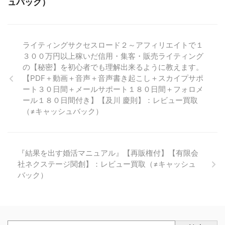
ュバック）
ライティングサクセスロード２～アフィリエイトで１
３００万円以上稼いだ信用・集客・販売ライティング
の【秘密】を初心者でも理解出来るように教えます。
【PDF＋動画＋音声＋音声書き起こし＋スカイプサポ
ート３０日間＋メールサポート１８０日間＋フォロメ
ール１８０日間付き】【及川 慶則】：レビュー買取
（≠キャッシュバック）
『結果を出す婚活マニュアル』【再販権付】【有限会
社ネクステージ関創】：レビュー買取（≠キャッシュ
バック）