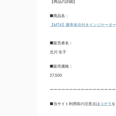
【商品の詳細】
■商品名：
【MT4】勝率表示付きインジケータ
■販売者名：
北川 生子
■販売価格：
27,500
ーーーーーーーーーーーーーーーーー
■当サイト利用前の注意点は
コチラ
を