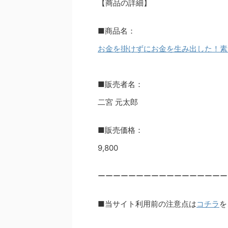
【商品の詳細】
■商品名：
お金を掛けずにお金を生み出した！
■販売者名：
二宮 元太郎
■販売価格：
9,800
ーーーーーーーーーーーーーーーーー
■当サイト利用前の注意点は
コチラ
を