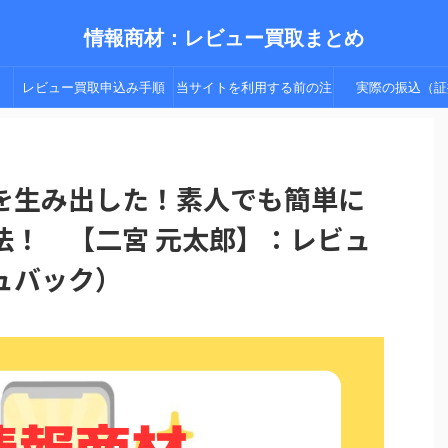
情報商材：レビュー買取まとめ
レビュー買取申込み手順
当サイトを利用する前の注
実際の振込（証
（手順２以降）
意点
を生み出した！素人でも簡単に
法！ 【二宮 元太郎】：レビュ
ュバック）