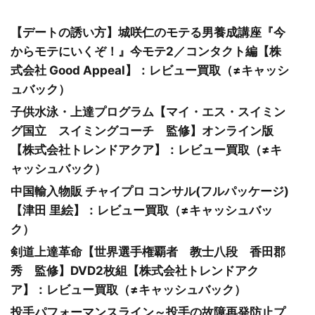
【デートの誘い方】城咲仁のモテる男養成講座『今
からモテにいくぞ！』今モテ2／コンタクト編【株
式会社 Good Appeal】：レビュー買取（≠キャッシ
ュバック）
子供水泳・上達プログラム【マイ・エス・スイミン
グ国立 スイミングコーチ 監修】オンライン版
【株式会社トレンドアクア】：レビュー買取（≠キ
ャッシュバック）
中国輸入物販 チャイプロ コンサル(フルパッケージ)
【津田 里絵】：レビュー買取（≠キャッシュバッ
ク）
剣道上達革命【世界選手権覇者 教士八段 香田郡
秀 監修】DVD2枚組【株式会社トレンドアク
ア】：レビュー買取（≠キャッシュバック）
投手パフォーマンスライン～投手の故障再発防止プ