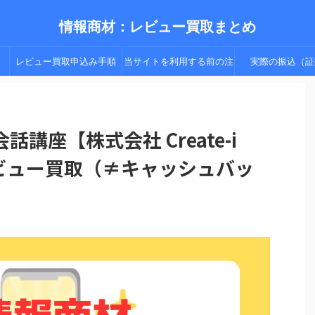
情報商材：レビュー買取まとめ
レビュー買取申込み手順
当サイトを利用する前の注
実際の振込（証
（手順２以降）
意点
講座【株式会社 Create-i
】：レビュー買取（≠キャッシュバッ