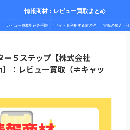
情報商材：レビュー買取まとめ
レビュー買取申込み手順
当サイトを利用する前の注
実際の振込（証
（手順２以降）
意点
ター５ステップ【株式会社
rmation】：レビュー買取（≠キャッ