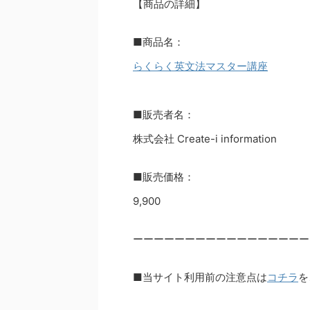
【商品の詳細】
■商品名：
らくらく英文法マスター講座
■販売者名：
株式会社 Create-i information
■販売価格：
9,900
ーーーーーーーーーーーーーーーーー
■当サイト利用前の注意点は
コチラ
を