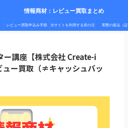
情報商材：レビュー買取まとめ
レビュー買取申込み手順
当サイトを利用する前の注
実際の振込（証
（手順２以降）
意点
講座【株式会社 Create-i
】：レビュー買取（≠キャッシュバッ