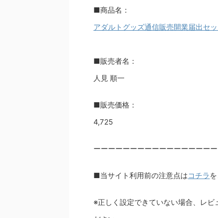
■商品名：
アダルトグッズ通信販売開業届出セッ
■販売者名：
人見 順一
■販売価格：
4,725
ーーーーーーーーーーーーーーーーー
■当サイト利用前の注意点は
コチラ
を
※正しく設定できていない場合、レビ