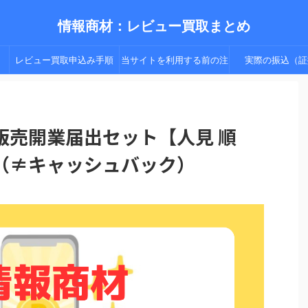
情報商材：レビュー買取まとめ
レビュー買取申込み手順
当サイトを利用する前の注
実際の振込（証
（手順２以降）
意点
販売開業届出セット【人見 順
（≠キャッシュバック）