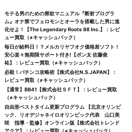
モテる男のための禁欲マニュアル『断射プログラ
ム』オナ禁でフェロモンとオーラを搭載した男に進
化せよ！【The Legendary Roots 88 Inc.】：レビ
ュー買取（≠キャッシュバック）
毎日が給料日！？メルカリヤフオク価格差ソフト！
安心楽々無期限サポート付き!【ポン太 佐藤俊
祐】：レビュー買取（≠キャッシュバック）
必殺！パチンコ攻略術【株式会社N.S.JAPAN】：
レビュー買取（≠キャッシュバック）
【通常】BB41【株式会社ＳＦＴ】：レビュー買取
（≠キャッシュバック）
自由形ベストタイム更新プログラム 【北京オリンピ
ック、リオデジャネイロオリンピック代表 山口美
咲 指導・監修】オンライン版【株式会社トレンド
アクア】：レビュー買取（≠キャッシュバック）