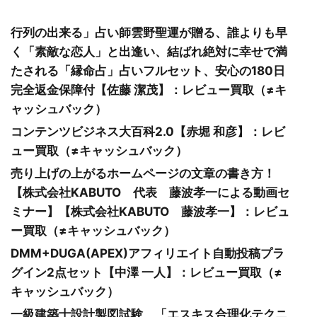
行列の出来る」占い師雲野聖運が贈る、誰よりも早
く「素敵な恋人」と出逢い、結ばれ絶対に幸せで満
たされる「縁命占」占いフルセット、安心の180日
完全返金保障付【佐藤 潔茂】：レビュー買取（≠キ
ャッシュバック）
コンテンツビジネス大百科2.0【赤堀 和彦】：レビ
ュー買取（≠キャッシュバック）
売り上げの上がるホームページの文章の書き方！
【株式会社KABUTO 代表 藤波孝一による動画セ
ミナー】【株式会社KABUTO 藤波孝一】：レビュ
ー買取（≠キャッシュバック）
DMM+DUGA(APEX)アフィリエイト自動投稿プラ
グイン2点セット【中澤 一人】：レビュー買取（≠
キャッシュバック）
一級建築士設計製図試験 「エスキス合理化テクニ