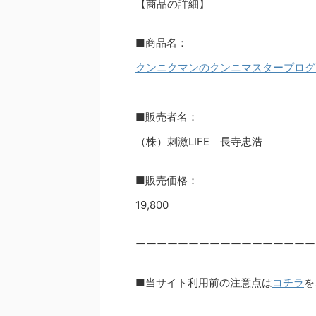
【商品の詳細】
■商品名：
クンニクマンのクンニマスタープログ
■販売者名：
（株）刺激LIFE 長寺忠浩
■販売価格：
19,800
ーーーーーーーーーーーーーーーーー
■当サイト利用前の注意点は
コチラ
を