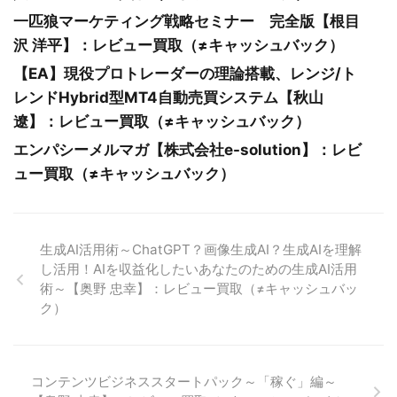
一匹狼マーケティング戦略セミナー 完全版【根目
沢 洋平】：レビュー買取（≠キャッシュバック）
【EA】現役プロトレーダーの理論搭載、レンジ/ト
レンドHybrid型MT4自動売買システム【秋山
遼】：レビュー買取（≠キャッシュバック）
エンパシーメルマガ【株式会社e-solution】：レビ
ュー買取（≠キャッシュバック）
生成AI活用術～ChatGPT？画像生成AI？生成AIを理解
し活用！AIを収益化したいあなたのための生成AI活用
術～【奥野 忠幸】：レビュー買取（≠キャッシュバッ
ク）
コンテンツビジネススタートパック～「稼ぐ」編～