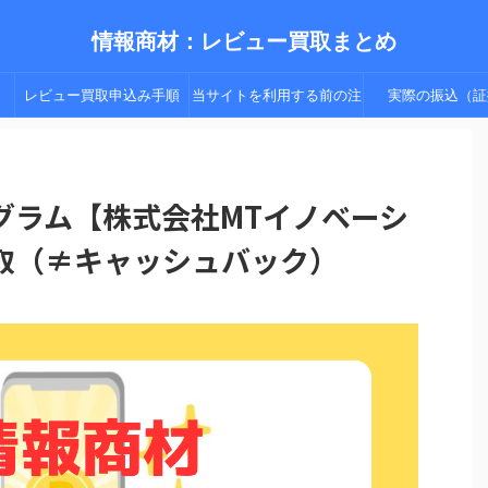
情報商材：レビュー買取まとめ
レビュー買取申込み手順
当サイトを利用する前の注
実際の振込（証
（手順２以降）
意点
グラム【株式会社MTイノベーシ
取（≠キャッシュバック）