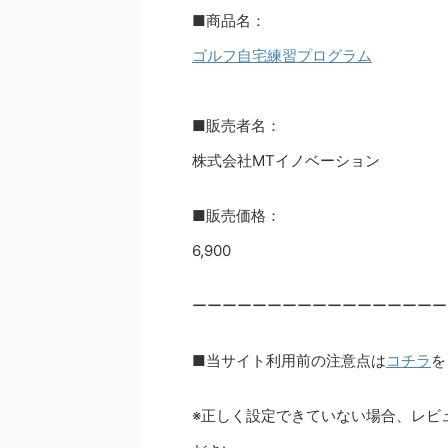
■商品名：
ゴルフ自宅練習プログラム
■販売者名：
株式会社MTイノベーション
■販売価格：
6,900
ーーーーーーーーーーーーーーーーー
■当サイト利用前の注意点は
コチラ
を
※正しく設定できていない場合、レビ