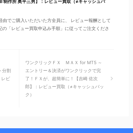
Ｂ制作所 奥平三男】：レビュー買取（≠キャッシュバ
ト経由でご購入いただいた方全員に、 レビュー報酬として
※下記の「レビュー買取申込み手順」に従ってご注文くださ
ワンクリックＦＸ ＭＡＸ for MT5 ～
ト分割
エントリー＆決済がワンクリックで完
】：レビ
了！ＦＸが、超簡単に！【吉崎 佐次
郎】：レビュー買取（≠キャッシュバッ
ク）