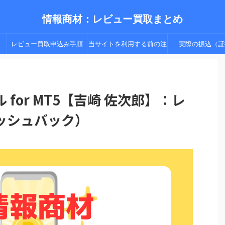
情報商材：レビュー買取まとめ
レビュー買取申込み手順
当サイトを利用する前の注
実際の振込（証
（手順２以降）
意点
for MT5【吉崎 佐次郎】：レ
ッシュバック）