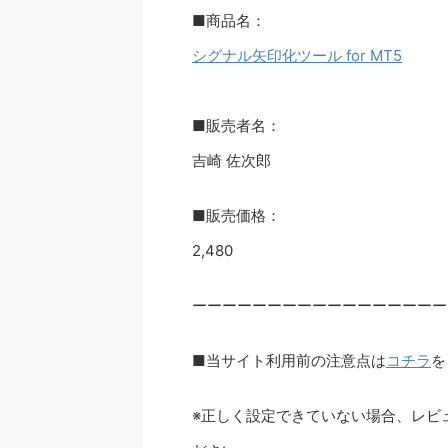
■商品名：
シグナル矢印化ツール for MT5
■販売者名：
吉崎 佐次郎
■販売価格：
2,480
ーーーーーーーーーーーーーーーーー
■当サイト利用前の注意点は
コチラ
を
※正しく設定できていない場合、レビ