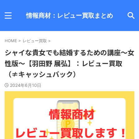
情報商材：レビュー買取まとめ
HOME
>
レビュー買取
>
シャイな貴女でも結婚するための講座～女
性版～【羽田野 展弘】：レビュー買取
（≠キャッシュバック）
2024年6月10日