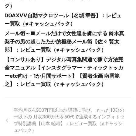
ク）
DOAXVV自動マクロツール【名城 章吾】：レビュ
ー買取（≠キャッシュバック）
メール術～■メールだけで女性達を虜にする 鈴木真
梨子の男の超したたか的極秘メール術【佐々 賢太
郎】：レビュー買取（≠キャッシュバック）
【コンサルあり】デジタル写真集関連で稼ぐ方法完
全マニュアル【インスタグラマー・ティックトッカ
ーetc向け・1か月間サポート】【賢者企画 南雲範
之】：レビュー買取（≠キャッシュバック）
平均月収4,900万円以上の 講師に学び、 たった10分の
一以下の 月収300万円を50代で達成するインフォトッ
プ特別講義【山本 睦哉】：レビュー買取（≠キャッシ
ュバック）