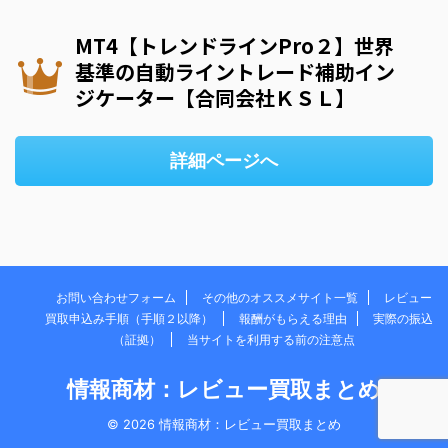
MT4【トレンドラインPro２】世界
基準の自動ライントレード補助イン
ジケーター【合同会社ＫＳＬ】
詳細ページへ
お問い合わせフォーム
その他のオススメサイト一覧
レビュー
買取申込み手順（手順２以降）
報酬がもらえる理由
実際の振込
（証拠）
当サイトを利用する前の注意点
情報商材：レビュー買取まとめ
© 2026 情報商材：レビュー買取まとめ