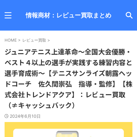
情報商材：レビュー買取まとめ
HOME
>
レビュー買取
>
ジュニアテニス上達革命～全国大会優勝・
ベスト４以上の選手が実践する練習内容と
選手育成術～【テニスサンライズ朝露ヘッ
ドコーチ 佐久間崇弘 指導・監修】【株
式会社トレンドアクア】：レビュー買取
（≠キャッシュバック）
2024年6月10日