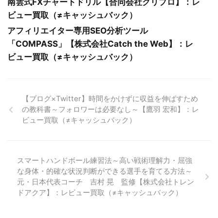
南雲式FXチャートドリル【合同会社クリプロ】：レ
ビュー買取（≠キャッシュバック）
アフィリエイター専用SEO分析ツール
「COMPASS」【株式会社Catch the Web】：レ
ビュー買取（≠キャッシュバック）
【ブログ×Twitter】時間をかけずに収益を伸ばすため
の教科書～フォロワーは必要なし～【鷹羽 宏和】：レ
ビュー買取（≠キャッシュバック）
スマートハンドボール練習法～高い戦術理解力・屈強
な身体・的確な状況判断ができる選手を育てる方法～
元・日本代表コーチ 吉村 晃 監修【株式会社トレン
ドアクア】：レビュー買取（≠キャッシュバック）