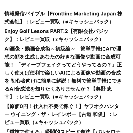
情報発信バイブル【Frontline Marketing Japan 株
式会社】：レビュー買取（≠キャッシュバック）
Enjoy Golf Lesons PART.2【有限会社バジッ
ク】：レビュー買取（≠キャッシュバック）
AI画像・動画合成術～初級編～ 簡単手軽にAIで理
想の顔を生成しあなたの好きな画像や動画に合成可
能！ 「ディープフェイクってどうやってるの？」正
しく使えば便利で楽しいAIによる画像や動画の合成
を 初心者向けに簡単に解説！無料で簡単手軽にでき
るAI合成法を知りたくありませんか？【奥野 忠
幸】：レビュー買取（≠キャッシュバック）
【原価0円！仕入れ不要で稼ぐ！】ヤフオクハンタ
ー ウイニング・ザ・レインボー【古道 和俊】：レ
ビュー買取（≠キャッシュバック）
「球技で使える」瞬間的スピード走法【バルセロナ