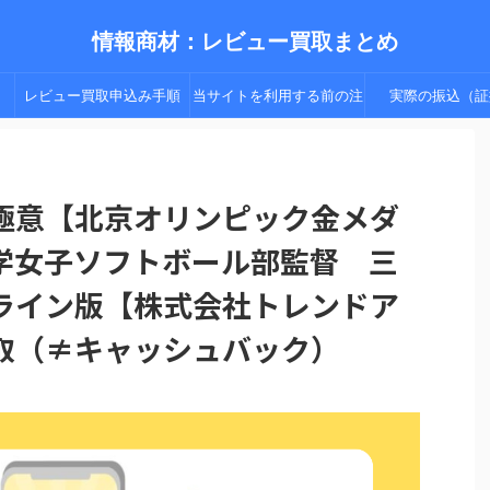
情報商材：レビュー買取まとめ
レビュー買取申込み手順
当サイトを利用する前の注
実際の振込（証
（手順２以降）
意点
極意【北京オリンピック金メダ
学女子ソフトボール部監督 三
ライン版【株式会社トレンドア
取（≠キャッシュバック）