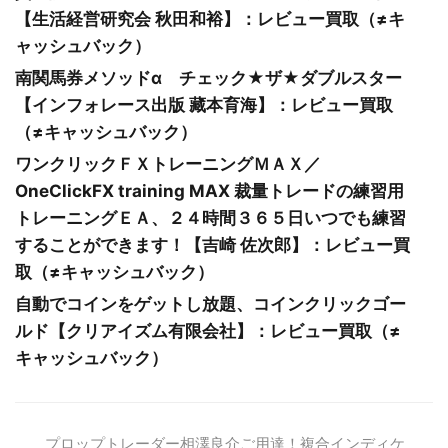
【生活経営研究会 秋田和裕】：レビュー買取（≠キ
ャッシュバック）
南関馬券メソッドα チェック★ザ★ダブルスター
【インフォレース出版 藏本育海】：レビュー買取
（≠キャッシュバック）
ワンクリックＦＸトレーニングＭＡＸ／
OneClickFX training MAX 裁量トレードの練習用
トレーニングＥＡ、２４時間３６５日いつでも練習
することができます！【吉崎 佐次郎】：レビュー買
取（≠キャッシュバック）
自動でコインをゲットし放題、コインクリックゴー
ルド【クリアイズム有限会社】：レビュー買取（≠
キャッシュバック）
プロップトレーダー相澤良介ご用達！複合インディケ