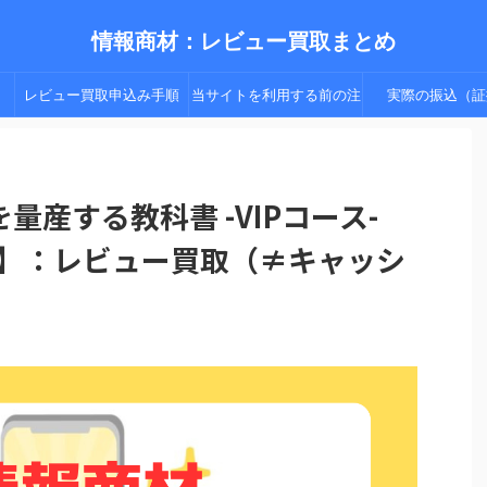
情報商材：レビュー買取まとめ
レビュー買取申込み手順
当サイトを利用する前の注
実際の振込（証
（手順２以降）
意点
産する教科書 -VIPコース-
A】：レビュー買取（≠キャッシ