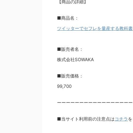
【商品の詳細】
■商品名：
ツイッターでセフレを量産する教科書 -
■販売者名：
株式会社SOWAKA
■販売価格：
99,700
ーーーーーーーーーーーーーーーーー
■当サイト利用前の注意点は
コチラ
を