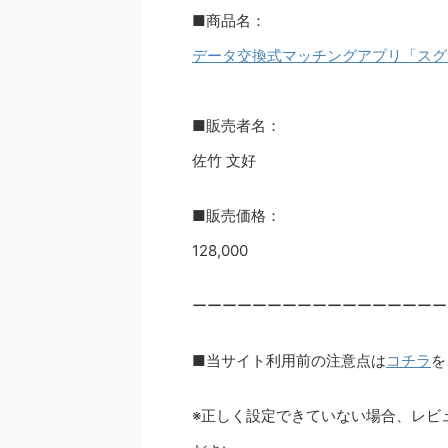
■商品名：
データ交換式マッチングアプリ「スグ
■販売者名：
佐竹 文好
■販売価格：
128,000
ーーーーーーーーーーーーーーーーー
■当サイト利用前の注意点は
コチラ
を
※正しく設定できていない場合、レビ