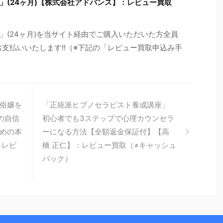
」(24ヶ月)【株式会社アドバンス】：レビュー買取
」(24ヶ月)を当サイト経由でご購入いただいた方全員
をお支払いいたします!!（※下記の「レビュー買取申込み手
俗嬢を
「正統派ヒプノセラピスト養成講座」
の自信
初心者でも3ステップで心理カウンセラ
めの本
ーになる方法【全額返金保証付】【高
：レビ
橋 正仁】：レビュー買取（≠キャッシュ
バック）