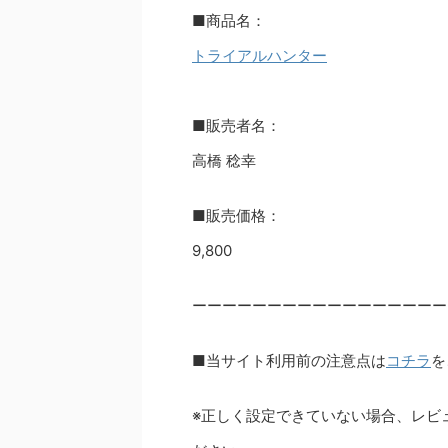
■商品名：
トライアルハンター
■販売者名：
高橋 稔幸
■販売価格：
9,800
ーーーーーーーーーーーーーーーーー
■当サイト利用前の注意点は
コチラ
を
※正しく設定できていない場合、レビ