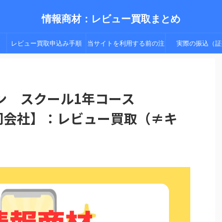
情報商材：レビュー買取まとめ
レビュー買取申込み手順
当サイトを利用する前の注
実際の振込（証
（手順２以降）
意点
ン スクール1年コース
ry合同会社】：レビュー買取（≠キ