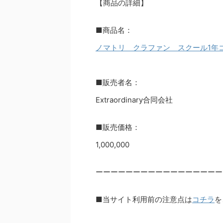
【商品の詳細】
■商品名：
ノマトリ クラファン スクール1年
■販売者名：
Extraordinary合同会社
■販売価格：
1,000,000
ーーーーーーーーーーーーーーーーー
■当サイト利用前の注意点は
コチラ
を