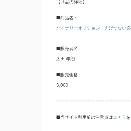
【商品の詳細】
■商品名：
バイナリーオプション「えげつない必
■販売者名：
太田 年朗
■販売価格：
3,000
ーーーーーーーーーーーーーーーーー
■当サイト利用前の注意点は
コチラ
を