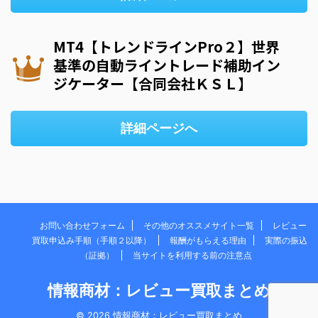
MT4【トレンドラインPro２】世界
基準の自動ライントレード補助イン
ジケーター【合同会社ＫＳＬ】
詳細ページへ
お問い合わせフォーム
その他のオススメサイト一覧
レビュー
買取申込み手順（手順２以降）
報酬がもらえる理由
実際の振込
（証拠）
当サイトを利用する前の注意点
情報商材：レビュー買取まとめ
© 2026 情報商材：レビュー買取まとめ