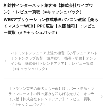
相対性インターネット集客法【株式会社ワイズワ
ン】：レビュー買取（≠キャッシュバック）
WEBアプリケーション作成動画パソコン教室【楽ら
くマスターWEB】PPC広告【木藤 隆司】：レビュ
ー買取（≠キャッシュバック）
バドミントンジュニア上達の極意 【小平ジュニアバド
ミントンクラブ監督 城戸友行 指導・監修】オンラ
イン版【株式会社トレンドアクア】：レビュー買取
（≠キャッシュバック）
【マラソン業界の著名人も推薦】膝サポート走法～マ
ラソンレース中の膝の痛みを和らげる走り方～オンラ
イン版【株式会社トレンドアクア】：レビュー買取
（≠キャッシュバック）