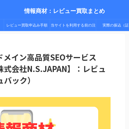
情報商材：レビュー買取まとめ
レビュー買取申込み手順
当サイトを利用する前の注
実際の振込（証
（手順２以降）
意点
ドメイン高品質SEOサービス
会社N.S.JAPAN】：レビュ
ュバック）