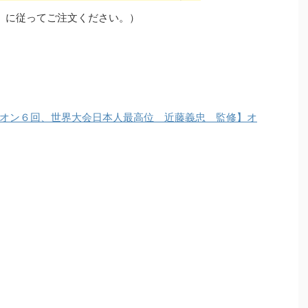
」に従ってご注文ください。）
オン６回、世界大会日本人最高位 近藤義忠 監修】オ