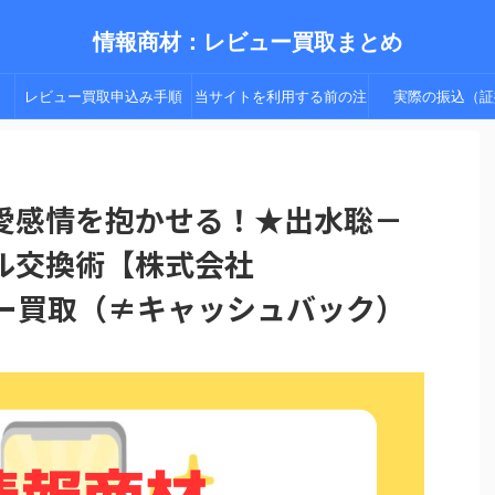
情報商材：レビュー買取まとめ
レビュー買取申込み手順
当サイトを利用する前の注
実際の振込（証
（手順２以降）
意点
愛感情を抱かせる！★出水聡－
ル交換術【株式会社
ュー買取（≠キャッシュバック）