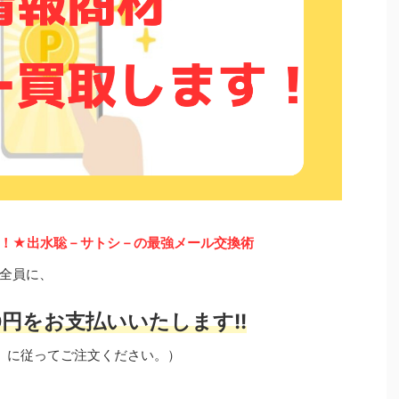
！★出水聡－サトシ－の最強メール交換術
全員に、
円をお支払いいたします!!
」に従ってご注文ください。）