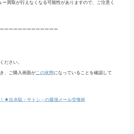
ュー買取が行えなくなる可能性がありますので、ご注意く
ーーーーーーーーーーーーー
ください。
き、ご購入画面が
この状態
になっていることを確認して
！★出水聡－サトシ－の最強メール交換術