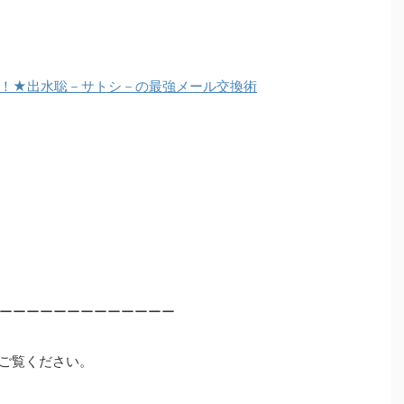
！★出水聡－サトシ－の最強メール交換術
ーーーーーーーーーーーーー
ご覧ください。