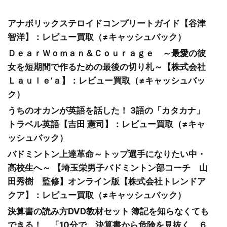
アナボリックステロイドコンプリートガイド【谷津
智洋】：レビュー買取（≠キャッシュバック）
ＤｅａｒＷｏｍａｎ＆Ｃｏｕｒａｇｅ ～最愛の彼
女を短期間で作るための最後の切り札～【株式会社
Ｌａｕｌｅ’ａ】：レビュー買取（≠キャッシュバッ
ク）
うちのオカンが英語を話した！ 3語の「カタカナ」
トラベル英語【吉田 憲司】：レビュー買取（≠キャ
ッシュバック）
バドミントン上達革命～トップ選手になりたい中・
高校生へ～ 【埼玉栄男子バドミントン部コーチ 山
田秀樹 監修】オンライン版【株式会社トレンドア
クア】：レビュー買取（≠キャッシュバック）
決算書の読み方DVD教材セット 簿記を知らなくても
できる！ 「10分で、決算書から危険を見抜く、６