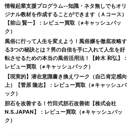
情報起業支援プログラム--知識・ネタ無しでもオリ
ジナル教材を作成することができます（Ａコース）
【前山 賢一】：レビュー買取（≠キャッシュバッ
ク）
風俗に行って人生を変えよう！風俗嬢を徹底攻略す
る3つの秘訣とは？男の自信を手に入れて人生を好
転させるための本当の風俗活用法！【鈴木 和弘】：
レビュー買取（≠キャッシュバック）
【現実的】潜在意識書き換えワーク（自己肯定感向
上）【菅原 隆志】：レビュー買取（≠キャッシュバ
ック）
胆石を改善する！竹田式胆石改善術【株式会社
N.S.JAPAN】：レビュー買取（≠キャッシュバッ
ク）