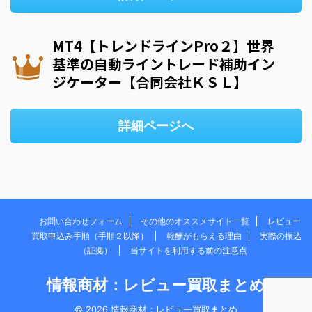
MT4【トレンドラインPro２】世界
基準の自動ライントレード補助イン
ジケーター【合同会社ＫＳＬ】
詳細ページへ
お問い合わせフォーム
その他のオススメサイト一覧
レビュー
買取申込み手順（手順２以降）
報酬がもらえる理由
実際の振込
（証拠）
当サイトを利用する前の注意点
情報商材：レビュー買取まとめ
© 2026 情報商材：レビュー買取まとめ