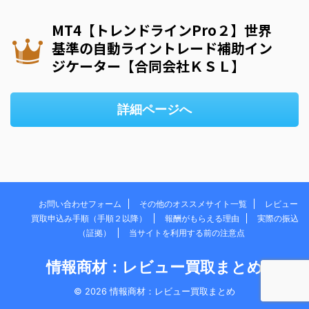
MT4【トレンドラインPro２】世界
基準の自動ライントレード補助イン
ジケーター【合同会社ＫＳＬ】
詳細ページへ
お問い合わせフォーム
その他のオススメサイト一覧
レビュー
買取申込み手順（手順２以降）
報酬がもらえる理由
実際の振込
（証拠）
当サイトを利用する前の注意点
情報商材：レビュー買取まとめ
© 2026 情報商材：レビュー買取まとめ