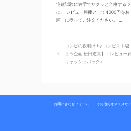
宅建試験に独学でサクッと合格するツ
に、 レビュー報酬として4000円を
順」に従ってご注文ください。 ...
コンピの夜明け by コンピスト駿
まう企画 松田道貴】：レビュー
キャッシュバック）
お問い合わせフォーム
その他のオススメサ