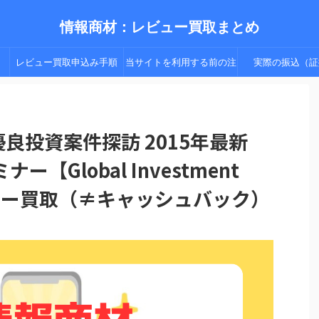
情報商材：レビュー買取まとめ
レビュー買取申込み手順
当サイトを利用する前の注
実際の振込（証
（手順２以降）
意点
良投資案件探訪 2015年最新
【Global Investment
ビュー買取（≠キャッシュバック）