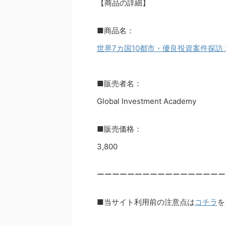
【商品の詳細】
■商品名：
世界7カ国10都市・優良投資案件探訪
■販売者名：
Global Investment Academy
■販売価格：
3,800
ーーーーーーーーーーーーーーーーー
■当サイト利用前の注意点は
コチラ
を