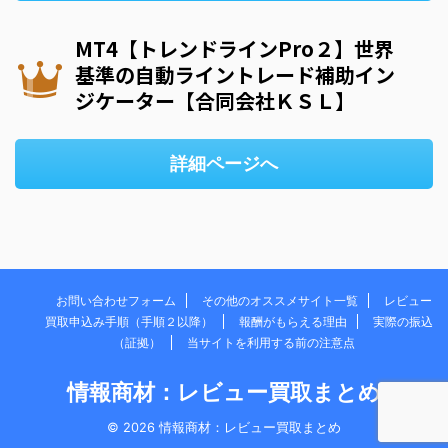
MT4【トレンドラインPro２】世界
基準の自動ライントレード補助イン
ジケーター【合同会社ＫＳＬ】
詳細ページへ
お問い合わせフォーム
その他のオススメサイト一覧
レビュー
買取申込み手順（手順２以降）
報酬がもらえる理由
実際の振込
（証拠）
当サイトを利用する前の注意点
情報商材：レビュー買取まとめ
© 2026 情報商材：レビュー買取まとめ