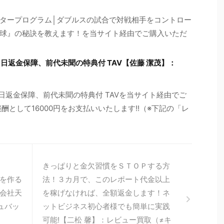
タープログラム│ダブルスの試合で対戦相手をコントロー
球』の秘訣を教えます！を当サイト経由でご購入いただ
s３６５日返金保障、前代未聞の特典付 TAV【佐藤 潔茂】：
s３６５日返金保障、前代未聞の特典付 TAVを当サイト経由でご
酬として16000円をお支払いいたします!!（※下記の「レ
きっぱりと金欠習慣をＳＴＯＰする方
を作る
法！３カ月で、このレポート代金以上
会社天
を稼げなければ、全額返金します！ネ
ュバッ
ットビジネス初心者様でも簡単に実践
可能!【二松 馨】：レビュー買取（≠キ