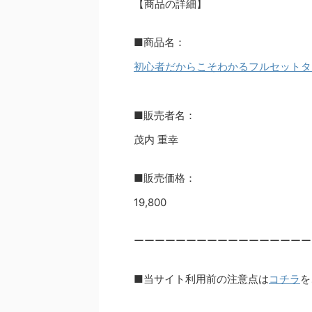
【商品の詳細】
■商品名：
初心者だからこそわかるフルセットタ
■販売者名：
茂内 重幸
■販売価格：
19,800
ーーーーーーーーーーーーーーーーー
■当サイト利用前の注意点は
コチラ
を