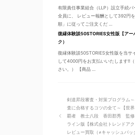
有限責任事業組合（LLP）設立手続
全員に、 レビュー報酬として392円
順」に従ってご注文くだ ...
復縁体験談50STORIES女性版【
ク）
復縁体験談50STORIES女性版を
して4000円をお支払いいたします!
さい。） 【商品 ...
剣道昇段審査・対策プログラム～
査に合格するコツの全て～【世界
覇者 教士八段 香田郡秀 監修
ライン版【株式会社トレンドアク
レビュー買取（≠キャッシュバッ