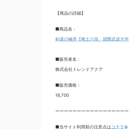
【商品の詳細】
■商品名：
剣道の極意【教士八段、国際武道大学
■販売者名：
株式会社トレンドアクア
■販売価格：
18,700
ーーーーーーーーーーーーーーーーー
■当サイト利用前の注意点は
コチラ
を