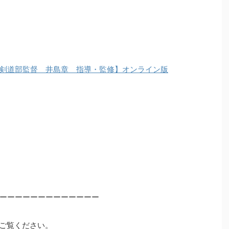
剣道部監督 井島章 指導・監修】オンライン版
ーーーーーーーーーーーーー
ご覧ください。